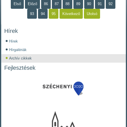
Első
Előző
86
87
88
89
90
91
92
93
94
95
Következő
Utolsó
Hírek
Hírek
Hírgalériák
Archív cikkek
Fejlesztések