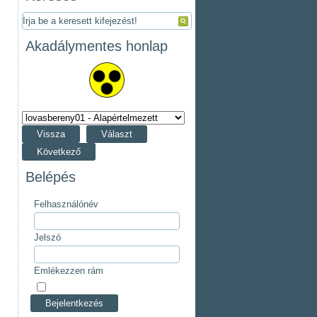
Akadálymentes honlap
Vissza
Választ
Következő
Belépés
Felhasználónév
Jelszó
Emlékezzen rám