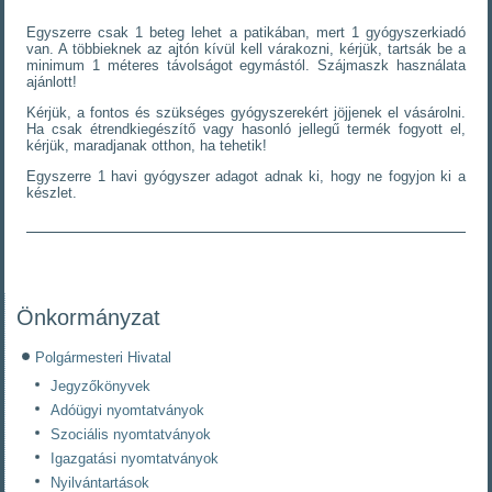
Egyszerre csak 1 beteg lehet a patikában, mert 1 gyógyszerkiadó
van. A többieknek az ajtón kívül kell várakozni, kérjük, tartsák be a
minimum 1 méteres távolságot egymástól. Szájmaszk használata
ajánlott!
Kérjük, a fontos és szükséges gyógyszerekért jöjjenek el vásárolni.
Ha csak étrendkiegészítő vagy hasonló jellegű termék fogyott el,
kérjük, maradjanak otthon, ha tehetik!
Egyszerre 1 havi gyógyszer adagot adnak ki, hogy ne fogyjon ki a
készlet.
Önkormányzat
Polgármesteri Hivatal
Jegyzőkönyvek
Adóügyi nyomtatványok
Szociális nyomtatványok
Igazgatási nyomtatványok
Nyilvántartások