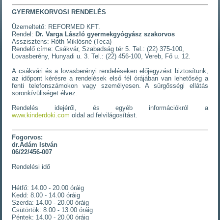
GYERMEKORVOSI RENDELÉS
Üzemeltető: REFORMED KFT.
Rendel:
Dr. Varga László gyermekgyógyász szakorvos
Asszisztens: Róth Miklósné (Teca)
Rendelő címe: Csákvár, Szabadság tér 5. Tel.: (22) 375-100,
Lovasberény, Hunyadi u. 3. Tel.: (22) 456-100, Vereb, Fő u. 12.
A csákvári és a lovasberényi rendeléseken előjegyzést biztosítunk,
az időpont kérésre a rendelések első fél órájában van lehetőség a
fenti telefonszámokon vagy személyesen. A sürgősségi ellátás
soronkívüliséget élvez.
Rendelés idejéről, és egyéb információkról a
www.kinderdoki.com
oldal ad felvilágosítást.
Fogorvos:
dr.Ádám István
06/22/456-007
Rendelési idő
Hétfő: 14.00 - 20.00 óráig
Kedd: 8.00 - 14.00 óráig
Szerda: 14.00 - 20.00 óráig
Csütörtök: 8.00 - 13.00 óráig
Péntek: 14.00 - 20.00 óráig