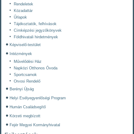
Rendeletek
Közadattár
Űrlapok
Tájékoztatók, felhívások
Címképzési jegyzőkönyvek
Földhivatali hirdetmények
Képviselő-testület
Intézmények
Művelődési Ház
Napközi Otthonos Óvoda
Sportcsarnok
Orvosi Rendelő
Berényi Újság
Helyi Esélyegyenlőségi Program
Humán Családsegítő
Körzeti megbízott
Fejér Megyei Kormányhivatal