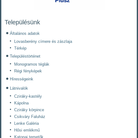
Településünk
Általános adatok
Lovasberény címere és zászlaja
Térkép
Településtörténet
Monogramos téglák
Régi fényképek
Hírességeink
Látnivalók
Cziráky-kastély
Kápolna
Cziráky körpince
Csikváry Faluház
Lenke Galéria
Hősi emlékmű
Katonai temetők