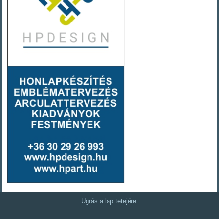
Ugrás a lap tetejére.