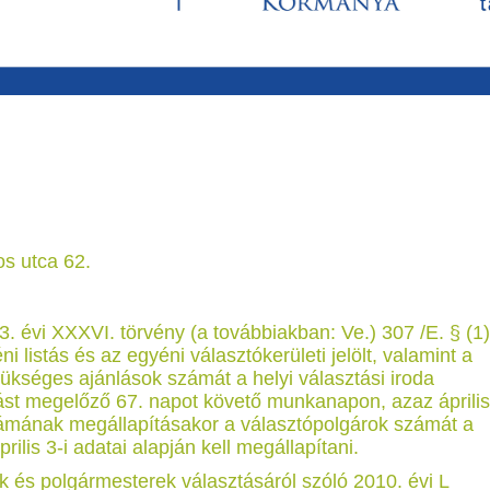
s utca 62.
13. évi XXXVI. törvény (a továbbiakban: Ve.) 307 /E. § (1)
 listás és az egyéni választókerületi jelölt, valamint a
zükséges ajánlások számát a helyi választási iroda
zást megelőző 67. napot követő munkanapon, azaz április
ámának megállapításakor a választópolgárok számát a
ilis 3-i adatai alapján kell megállapítani.
k és polgármesterek választásáról szóló 2010. évi L