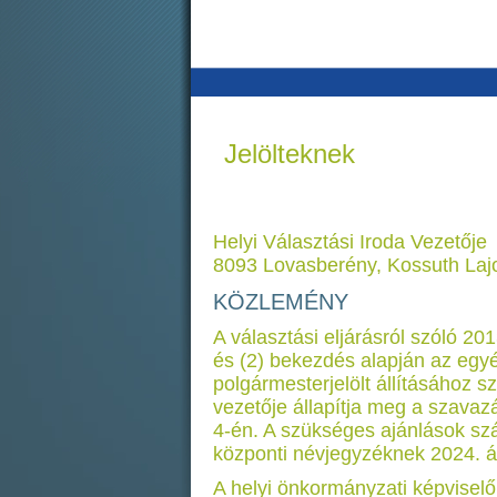
Jelölteknek
Helyi Választási Iroda Vezetője
8093 Lovasberény, Kossuth Lajo
KÖZLEMÉNY
A választási eljárásról szóló 20
és (2) bekezdés alapján az egyéni
polgármesterjelölt állításához s
vezetője állapítja meg a szava
4-én. A szükséges ajánlások sz
központi névjegyzéknek 2024. ápr
A helyi önkormányzati képviselő