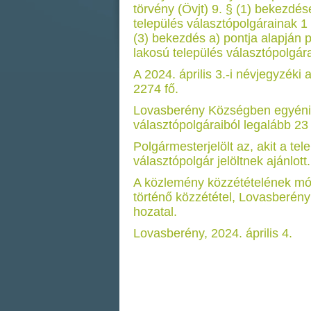
törvény (Övjt) 9. § (1) bekezdése
település választópolgárainak 1 %
(3) bekezdés a) pontja alapján 
lakosú település választópolgára
A 2024. április 3.-i névjegyzéki
2274 fő.
Lovasberény Községben egyéni lis
választópolgáraiból legalább 23 v
Polgármesterjelölt az, akit a te
választópolgár jelöltnek ajánlott.
A közlemény közzétételének mó
történő közzététel, Lovasberén
hozatal.
Lovasberény, 2024. április 4.