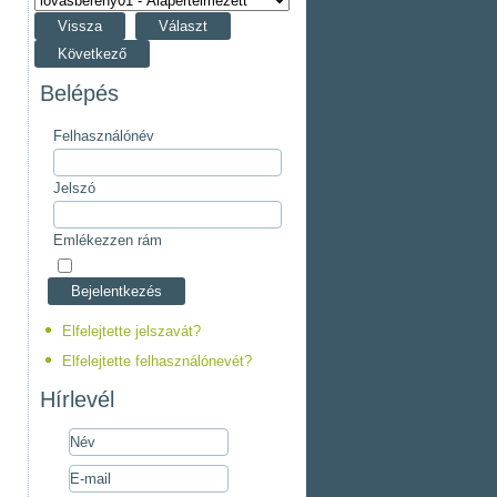
Vissza
Választ
Következő
Belépés
Felhasználónév
Jelszó
Emlékezzen rám
Elfelejtette jelszavát?
Elfelejtette felhasználónevét?
Hírlevél