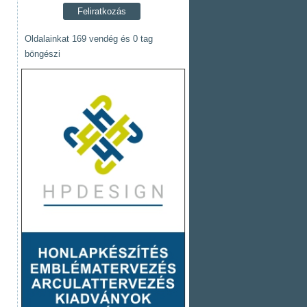
Oldalainkat 169 vendég és 0 tag
böngészi