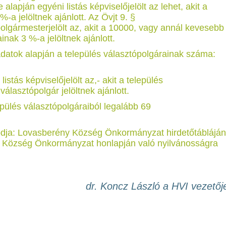
 alapján egyéni listás képviselőjelölt az lehet, akit a
-a jelöltnek ajánlott. Az Övjt 9. §
polgármesterjelölt az, akit a 10000, vagy annál kevesebb
inak 3 %-a jelöltnek ajánlott.
 adatok alapján a település választópolgárainak száma:
tás képviselőjelölt az,- akit a település
álasztópolgár jelöltnek ajánlott.
lepülés választópolgáraiból legalább 69
dja: Lovasberény Község Önkormányzat hirdetőtábláján
y Község Önkormányzat honlapján való nyilvánosságra
dr. Koncz László a HVI vezetőj