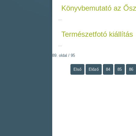
Könyvbemutató az Ősz
...
Természetfotó kiállítás
...
89. oldal / 95
Első
Előző
84
85
86