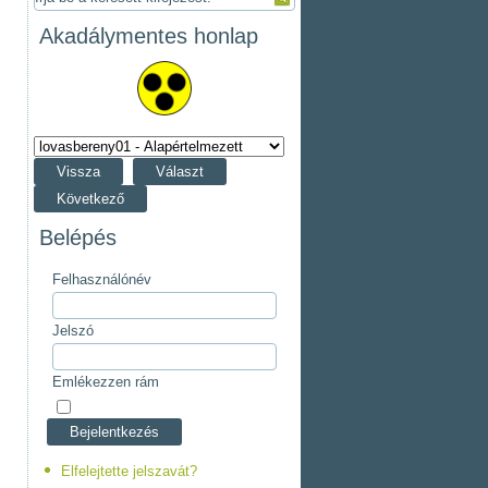
Akadálymentes honlap
Vissza
Választ
Következő
Belépés
Felhasználónév
Jelszó
Emlékezzen rám
Elfelejtette jelszavát?