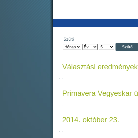
Szűrő
Szűrő
Választási eredmények
...
Primavera Vegyeskar 
...
2014. október 23.
...