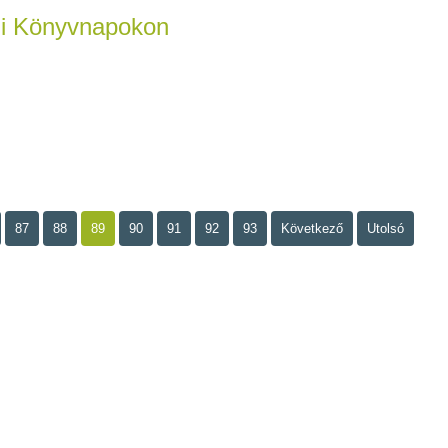
i Könyvnapokon
87
88
89
90
91
92
93
Következő
Utolsó