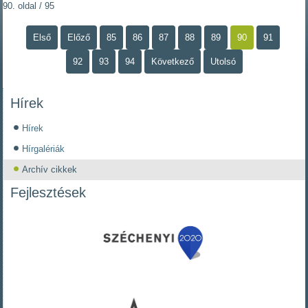
90. oldal / 95
Első
Előző
85
86
87
88
89
90
91
92
93
94
Következő
Utolsó
Hírek
Hírek
Hírgalériák
Archív cikkek
Fejlesztések