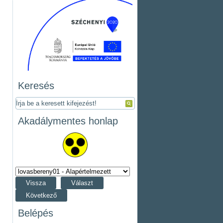
Keresés
Akadálymentes honlap
Vissza
Választ
Következő
Belépés