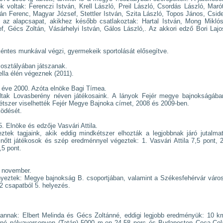
k voltak: Ferenczi István, Krell László, Preil László, Csordás László, Marót
án Ferenc, Magyar József, Stettler István, Szita László, Topos János, Cside
z alapcsapat, akikhez később csatlakoztak: Hartal István, Mong Miklós
f, Gécs Zoltán, Vásárhelyi István, Gálos László,. Az akkori edző Bori Lajo
éntes munkával végzi, gyermekeik sportolását elősegítve.
.osztályában játszanak.
lla élén végeznek (2011).
k éve 2000. Azóta elnöke Bagi Tímea.
oltak Lovasberény néven játékosaink. A lányok Fejér megye bajnokságába
kétszer viselhették Fejér Megye Bajnoka címet, 2008 és 2009-ben.
ködését.
. Elnöke és edzője Vasvári Attila.
tek tagjaink, akik eddig mindkétszer elhozták a legjobbnak járó jutalmat
őtt játékosok és szép eredménnyel végeztek: 1. Vasvári Attila 7,5 pont, 2
,5 pont.
. november.
yeztek: Megye bajnokság B. csoportjában, valamint a Székesfehérvár város
2 csapatból 5. helyezés.
k vannak: Elbert Melinda és Gécs Zoltánné, eddigi legjobb eredményük: 10 k
nné pályaversenyen (Tatán) 5000 m-en 24,58 perc és Budapesten Coca-Col