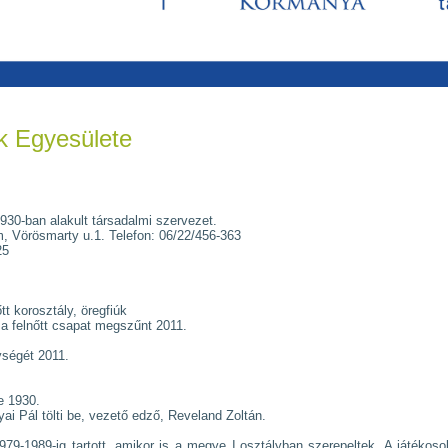
k Egyesülete
30-ban alakult társadalmi szervezet.
, Vörösmarty u.1. Telefon: 06/22/456-363
25
t korosztály, öregfiúk
- a felnőtt csapat megszűnt 2011.
ységét 2011.
e 1930.
i Pál tölti be, vezető edző, Reveland Zoltán.
79-1989-ig tartott, amikor is a megye I.osztályban szerepeltek. A játékoso