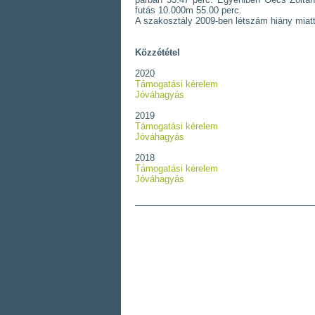
futás 10.000m 55.00 perc.
A szakosztály 2009-ben létszám hiány miat
Közzététel
2020
Támogatási kérelem
Jóváhagyás
2019
Támogatási kérelem
Jóváhagyás
2018
Támogatási kérelem
Jóváhagyás