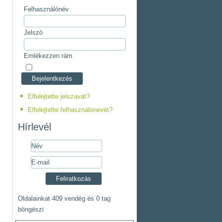
Felhasználónév
Jelszó
Emlékezzen rám
Elfelejtette jelszavát?
Elfelejtette felhasználónevét?
Hírlevél
Oldalainkat 409 vendég és 0 tag
böngészi