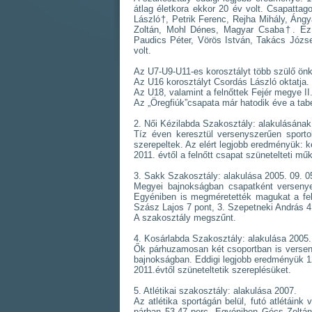
átlag életkora ekkor 20 év volt. Csapattago
László†, Petrik Ferenc, Rejha Mihály, Ángy
Zoltán, Mohl Dénes, Magyar Csaba†. Ez a
Paudics Péter, Vörös István, Takács Józse
volt.
Az U7-U9-U11-es korosztályt több szülő önk
Az U16 korosztályt Csordás László oktatja.
Az U18, valamint a felnőttek Fejér megye II
Az „Öregfiúk”csapata már hatodik éve a tabe
2. Női Kézilabda Szakosztály: alakulásána
Tíz éven keresztül versenyszerűen sport
szerepeltek. Az elért legjobb eredményük: 
2011. évtől a felnőtt csapat szünetelteti mű
3. Sakk Szakosztály: alakulása 2005. 09. 05
Megyei bajnokságban csapatként versenyez
Egyéniben is megméretették magukat a feln
Szász Lajos 7 pont, 3. Szepetneki András 4
A szakosztály megszűnt.
4. Kosárlabda Szakosztály: alakulása 2005
Ők párhuzamosan két csoportban is versen
bajnokságban. Eddigi legjobb eredményük 1
2011.évtől szüneteltetik szereplésüket.
5. Atlétikai szakosztály: alakulása 2007.
Az atlétika sportágán belül, futó atlétáin
párban 53.47 perc. Egyéniben Gécs Zoltá