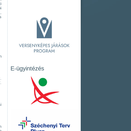
i
i
,
s
n
E-ügyintézés
.
.
i
m
a