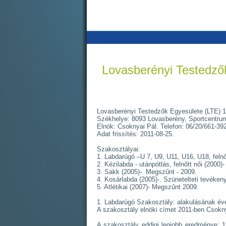
Lovasberényi Testedző
Lovasberényi Testedzők Egyesülete (LTE) 19
Székhelye: 8093 Lovasberény, Sportcentrum
Elnök: Csoknyai Pál. Telefon: 06/20/661-39
Adat frissítés: 2011-08-25.
Szakosztályai:
1. Labdarúgó –U 7, U9, U11, U16, U18, felnőt
2. Kézilabda - utánpótlás, felnőtt női (2000)
3. Sakk (2005)-. Megszűnt - 2009.
4. Kosárlabda (2005)-. Szünetelteti tevéken
5. Atlétikai (2007)- Megszűnt 2009.
1. Labdarúgó Szakosztály: alakulásának év
A szakosztály elnöki címet 2011-ben Csoknya
A szakosztály eddigi legjobb eredménye: 19