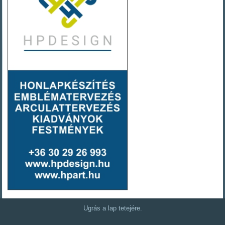
Ugrás a lap tetejére.