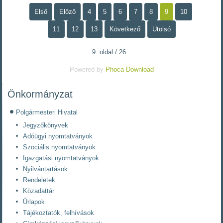
Első
Előző
4
5
6
7
8
9
10
11
12
13
Következő
Utolsó
9. oldal / 26
Powered by
Phoca Download
Önkormányzat
Polgármesteri Hivatal
Jegyzőkönyvek
Adóügyi nyomtatványok
Szociális nyomtatványok
Igazgatási nyomtatványok
Nyilvántartások
Rendeletek
Közadattár
Űrlapok
Tájékoztatók, felhívások