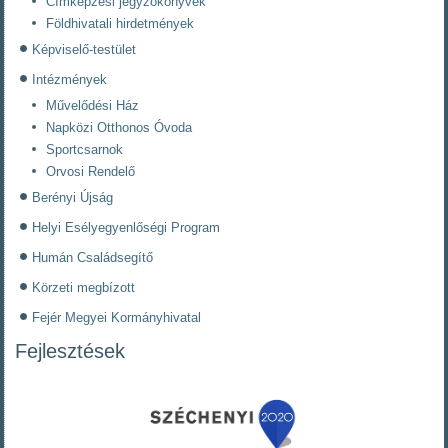
Címképzési jegyzőkönyvek
Földhivatali hirdetmények
Képviselő-testület
Intézmények
Művelődési Ház
Napközi Otthonos Óvoda
Sportcsarnok
Orvosi Rendelő
Berényi Újság
Helyi Esélyegyenlőségi Program
Humán Családsegítő
Körzeti megbízott
Fejér Megyei Kormányhivatal
Fejlesztések