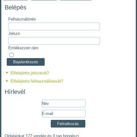
Belépés
Felhasználónév
Jelszó
Emlékezzen rám
Elfelejtette jelszavát?
Elfelejtette felhasználónevét?
Hírlevél
Oldalainkat 177 vendég és 0 tag böngészi