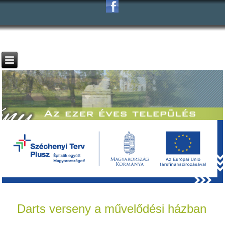
Darts verseny a művelődési házban