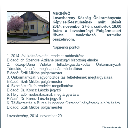
MEGHÍVÓ
Lovasberény Község Önkormányzata
Képviselő-testületének nyílt ülését
2014. november 27-én, csütörtök 18.00
órára a lovasberényi Polgármesteri
Hivatal tanácskozó termébe
összehívom.
Napirendi pontok
1. 2014. évi költségvetési rendelet módosítása
Előadó: dr. Szendrei Attiláné pénzügyi bizottság elnöke
2. Közép-Duna Vidéke Hulladékgazdálkodási Önkormányzati
Társulás, társulási megállapodás módosítása
Előadó: Szili Miklós polgármester
3. Önkormányzati vagyonbiztosítás feltételeinek megtárgyalása
Előadó: Szili Miklós polgármester
4. Szociális tűzifa rendelet megalkotása
Előadó: Dr. Koncz László jegyző
5. Helyi adó módosításának megtárgyalása
Előadó: Dr. Koncz László jegyző
6. Tájékoztatás a Bursa Hungarica Ösztöndíjpályázatok elbírálásáról
Előadó: Szili Miklós polgármester
Lovasberény, 2014. november 20.