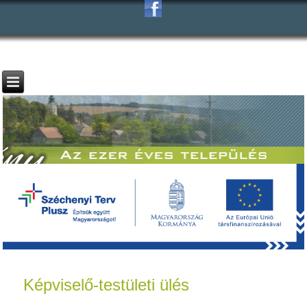
Képviselő-testületi ülés