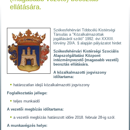
ellátására.
Székesfehérvári Többcélú Kistérségi
Társulás a "Közalkalmazottak
jogállásáról szóló" 1992. évi XXXIII.
törvény 20/A. § alapján pályázatot hirdet
Székesfehérvári Kistérségi Szociális
Alapszolgáltatási Központ
intézményvezető (magasabb vezető)
beosztás ellátására.
A közalkalmazotti jogviszony
időtartama:
határozatlan idejű közalkalmazotti jogviszony
Foglalkoztatás jellege:
teljes munkaidő
A vezetői megbízás időtartama:
a vezetői megbízás határozott időre 2018. február 28-ig szól.
A munkavégzés helye: