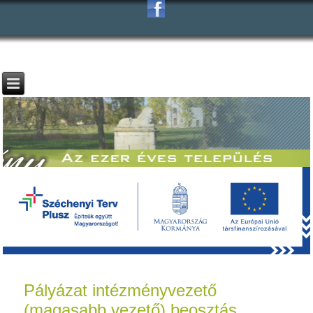
Pályázat intézményvezető
(magasabb vezető) beosztás