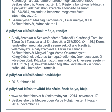
Kistérségi Társulás címére történő megküldésével (8000
Székesfehérvár, Városház tér 1. ). Kérjük a borítékon feltüntetni
a pályázati adatbázisban szereplő azonosító számot:
10.184/2014, valamint a beosztás megnevezését:
intézményvezető.
Személyesen: Mazzag Károlyné dr., Fejér megye, 8000
Székesfehérvár, Városház tér 1.
A pályázat elbírálásának módja, rendje:
A pályázatokat a Székesfehérvári Többcélú Kistérségi Társulás
Társulás i Tanácsa által létrehozott, a 257/2000. (XII. 26.) Korm.
rendeletben meghatározott személyekből álló bizottság
véleményezi. A pályázatokról a Társulási Tanács
Székesfehérvár Megyei Jogú Város Önkormányzat
Közgyűlésének előzetes támogató véleményének beszerzését
követően dönt. Közalkalmazotti munkakörbe kinevezés esetén -
a Kjt. 21/A § (4) bekezdésében foglaltak kivételével - 4 hónap
próba idő kikötéséve l történik.
A pályázat elbírálásának határideje:
2015. február 16.
A pályázati kiírás további közzétételének helye, ideje:
www.szekesfehervar.hu/önkormányzat - 2014. november 17.
Székesfehérvár Megyei Jogú Város Polgármesteri Hivatal -
2014. november 17.