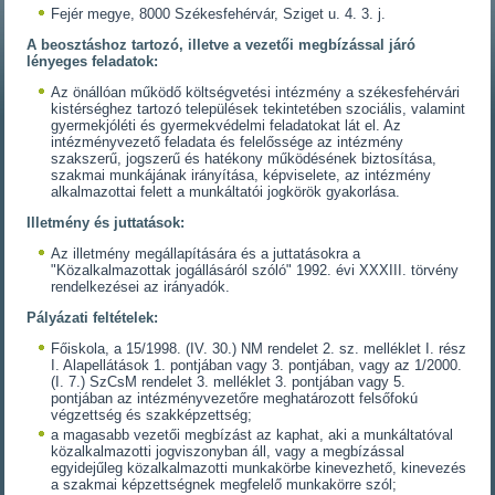
Fejér megye, 8000 Székesfehérvár, Sziget u. 4. 3. j.
A beosztáshoz tartozó, illetve a vezetői megbízással járó
lényeges feladatok:
Az önállóan működő költségvetési intézmény a székesfehérvári
kistérséghez tartozó települések tekintetében szociális, valamint
gyermekjóléti és gyermekvédelmi feladatokat lát el. Az
intézményvezető feladata és felelőssége az intézmény
szakszerű, jogszerű és hatékony működésének biztosítása,
szakmai munkájának irányítása, képviselete, az intézmény
alkalmazottai felett a munkáltatói jogkörök gyakorlása.
Illetmény és juttatások:
Az illetmény megállapítására és a juttatásokra a
"Közalkalmazottak jogállásáról szóló" 1992. évi XXXIII. törvény
rendelkezései az irányadók.
Pályázati feltételek:
Főiskola, a 15/1998. (IV. 30.) NM rendelet 2. sz. melléklet I. rész
I. Alapellátások 1. pontjában vagy 3. pontjában, vagy az 1/2000.
(I. 7.) SzCsM rendelet 3. melléklet 3. pontjában vagy 5.
pontjában az intézményvezetőre meghatározott felsőfokú
végzettség és szakképzettség;
a magasabb vezetői megbízást az kaphat, aki a munkáltatóval
közalkalmazotti jogviszonyban áll, vagy a megbízással
egyidejűleg közalkalmazotti munkakörbe kinevezhető, kinevezés
a szakmai képzettségnek megfelelő munkakörre szól;