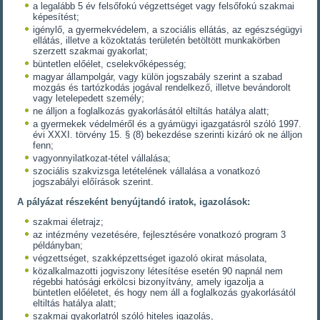
a legalább 5 év felsőfokú végzettséget vagy felsőfokú szakmai
képesítést;
igénylő, a gyermekvédelem, a szociális ellátás, az egészségügyi
ellátás, illetve a közoktatás területén betöltött munkakörben
szerzett szakmai gyakorlat;
büntetlen előélet, cselekvőképesség;
magyar állampolgár, vagy külön jogszabály szerint a szabad
mozgás és tartózkodás jogával rendelkező, illetve bevándorolt
vagy letelepedett személy;
ne álljon a foglalkozás gyakorlásától eltiltás hatálya alatt;
a gyermekek védelméről és a gyámügyi igazgatásról szóló 1997.
évi XXXI. törvény 15. § (8) bekezdése szerinti kizáró ok ne álljon
fenn;
vagyonnyilatkozat-tétel vállalása;
szociális szakvizsga letételének vállalása a vonatkozó
jogszabályi előírások szerint.
A pályázat részeként benyújtandó iratok, igazolások:
szakmai életrajz;
az intézmény vezetésére, fejlesztésére vonatkozó program 3
példányban;
végzettséget, szakképzettséget igazoló okirat másolata,
közalkalmazotti jogviszony létesítése esetén 90 napnál nem
régebbi hatósági erkölcsi bizonyítvány, amely igazolja a
büntetlen előéletet, és hogy nem áll a foglalkozás gyakorlásától
eltiltás hatálya alatt;
szakmai gyakorlatról szóló hiteles igazolás,