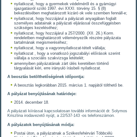
nyilatkozat, hogy a gyermekek védelméről és a gyámügyi
igazgatásról szóló 1997. évi XXXI. törvény 15. § (8)
bekezdésében meghatározott kizáró ok vele szemben fennáll-e;
nyilatkozat, hogy hozzájárul a pályázati anyagában foglalt
személyes adatainak a pályázati eljárással összefüggésben
szükséges kezeléséhez;
nyilatkozat, hogy hozzájárul a 257/2000. (XII. 26.) Korm.
rendeletben meghatározott véleményezők részére pályázata
tartalmának megismeréséhez;
nyilatkozat, hogy a vagyonnyilatkozat-tételt vállalja;
nyilatkozat , hogy a vonatkozó jogszabályi előírások szerint
vállalja a szociális szakvizsga letételét;
amennyiben pályázatának zárt ülés keretében történő
tárgyalását kéri, erre irányuló írásbeli nyilatkozat.
A beosztás betölthetőségének időpontja:
A beosztás legkorábban 2015. március 1. napjától tölthető be.
A pályázat benyújtásának határideje:
2014. december 18.
A pályázati kiírással kapcsolatosan további információt dr. Solymos
Krisztina irodavezető nyújt, a 22/537-143 -os telefonszámon.
A pályázatok benyújtásának módja:
Postai úton, a pályázatnak a Székesfehérvári Többcélú