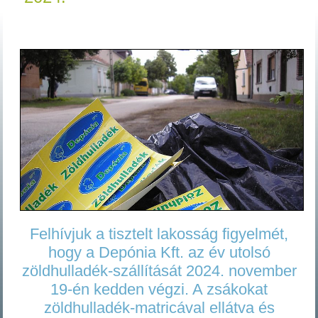
Felhívjuk a tisztelt lakosság figyelmét,
hogy a Depónia Kft. az év utolsó
zöldhulladék-szállítását 2024. november
19-én kedden végzi. A zsákokat
zöldhulladék-matricával ellátva és