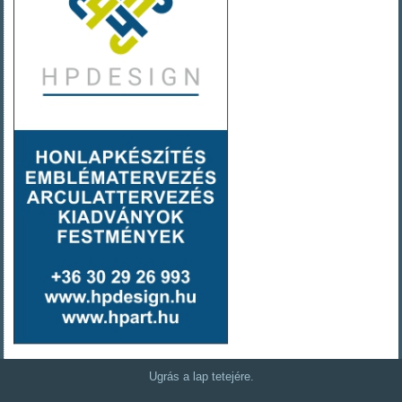
Ugrás a lap tetejére.