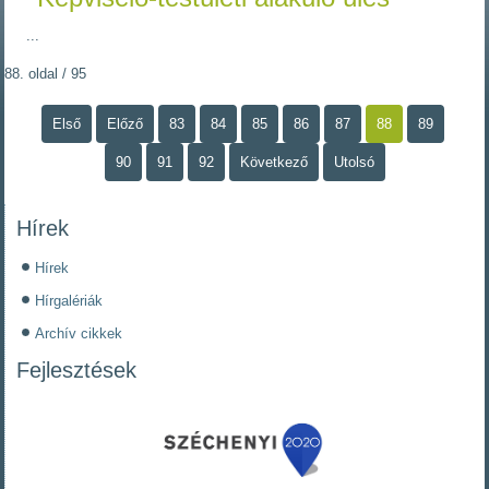
...
88. oldal / 95
Első
Előző
83
84
85
86
87
88
89
90
91
92
Következő
Utolsó
Hírek
Hírek
Hírgalériák
Archív cikkek
Fejlesztések