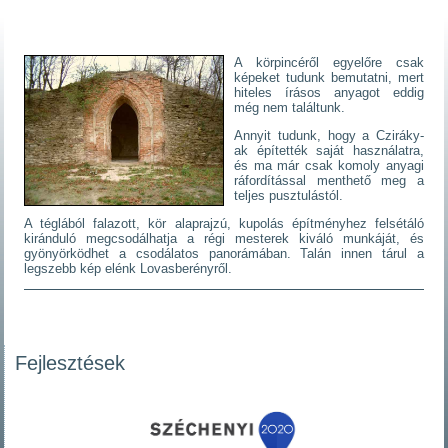
A körpincéről egyelőre csak
képeket tudunk bemutatni, mert
hiteles írásos anyagot eddig
még nem találtunk.
Annyit tudunk, hogy a Cziráky-
ak építették saját használatra,
és ma már csak komoly anyagi
ráfordítással menthető meg a
teljes pusztulástól.
A téglából falazott, kör alaprajzú, kupolás építményhez felsétáló
kiránduló megcsodálhatja a régi mesterek kiváló munkáját, és
gyönyörködhet a csodálatos panorámában. Talán innen tárul a
legszebb kép elénk Lovasberényről.
Fejlesztések