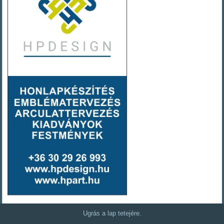
Ugrás a lap tetejére.