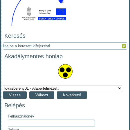
Keresés
Akadálymentes honlap
Vissza
Választ
Következő
Belépés
Felhasználónév
Jelszó