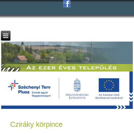
Cziráky körpince